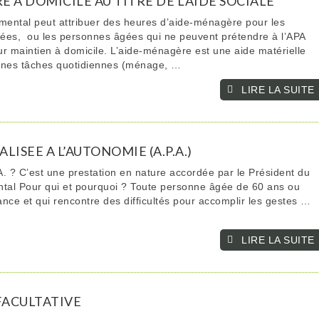
 A DOMICILE AU TITRE DE L’AIDE SOCIALE
ental peut attribuer des heures d’aide-ménagère pour les
ées, ou les personnes âgées qui ne peuvent prétendre à l’APA
ur maintien à domicile. L’aide-ménagère est une aide matérielle
aines tâches quotidiennes (ménage, …
LIRE LA SUITE­­
LISEE A L’AUTONOMIE (A.P.A.)
A. ? C’est une prestation en nature accordée par le Président du
tal Pour qui et pourquoi ? Toute personne âgée de 60 ans ou
ance et qui rencontre des difficultés pour accomplir les gestes …
LIRE LA SUITE­­
FACULTATIVE