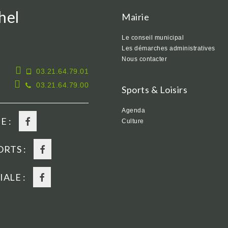
hel
Mairie
Le conseil municipal
Les démarches administratives
Nous contacter
03.21.64.79.01
03.21.64.79.00
Sports & Loisirs
Agenda
E :
Culture
RTS :
ALE :