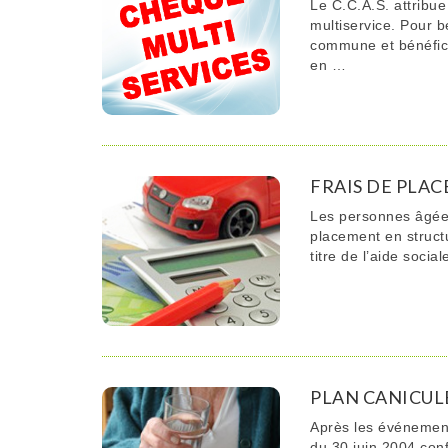
Le C.C.A.S. attribu
multiservice. Pour b
commune et bénéfici
en …
FRAIS DE PLAC
Les personnes âgées
placement en structu
titre de l’aide soci
PLAN CANICUL
Après les événements
du 30 juin 2004 con