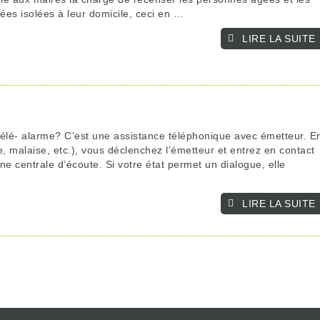
es isolées à leur domicile, ceci en …
LIRE LA SUITE­­
 télé- alarme? C’est une assistance téléphonique avec émetteur. E
, malaise, etc.), vous déclenchez l’émetteur et entrez en contact
e centrale d’écoute. Si votre état permet un dialogue, elle
LIRE LA SUITE­­