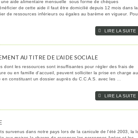
e une aide alimentaire mensuelle sous forme de chèques
énéficier de cette aide il faut être domicilié depuis 12 mois dans la
er de ressources inférieurs ou égales au barème en vigueur. Pou
LIRE LA SUITE­­
EMENT AU TITRE DE L’AIDE SOCIALE
 dont les ressources sont insuffisantes pour régler des frais de
re ou en famille d’accueil, peuvent solliciter la prise en charge a
ale en constituant un dossier auprès du C.C.A.S. avec les …
LIRE LA SUITE­­
E
 survenus dans notre pays lors de la canicule de l’été 2003, la l
fie aux maires la charge de recenser les personnes âgées et les