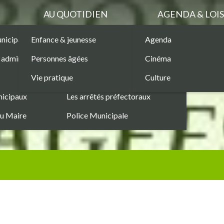
AU QUOTIDIEN
AGENDA & LOIS
unicipaux
Enfance & jeunesse
Marchés Publics
Agenda
Les permanences
administratives
Personnes âgées
Les services municipaux
Cinéma
Sécurité
Vie pratique
Les structures municipales
Culture
Commerces
nicipaux
Les arrêtés préfectoraux
du Maire
Police Municipale