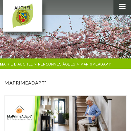
MAIRIE
AU QUOTIDIEN
AGENDA & LOISIRS
AUCHEL EN IMAGES
MAIRIE D'AUCHEL
>
PERSONNES ÂGÉES
>
MAPRIMEADAPT’
MAPRIMEADAPT’