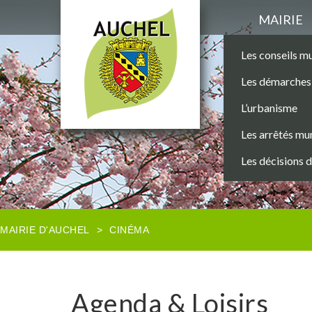
MAIRIE
Les conseils m
Les démarches 
L’urbanisme
Les arrêtés mu
Les décisions 
MAIRIE D'AUCHEL
>
CINÉMA
Agenda & Loisirs