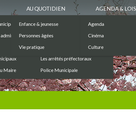
AU QUOTIDIEN
AGENDA & LOIS
unicipaux
Enfance & jeunesse
Marchés Publics
Agenda
Les permanences
administratives
Personnes âgées
Les services municipaux
Cinéma
Sécurité
Vie pratique
Les structures municipales
Culture
Commerces
nicipaux
Les arrêtés préfectoraux
du Maire
Police Municipale