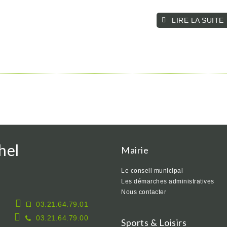
LIRE LA SUITE­­
hel
Mairie
Le conseil municipal
Les démarches administratives
Nous contacter
03.21.64.79.01
03.21.64.79.00
Sports & Loisirs