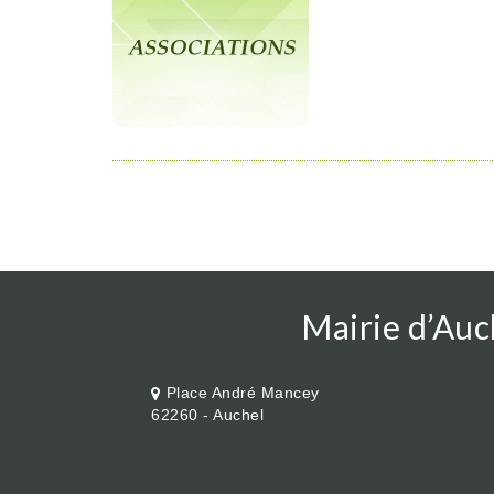
Mairie d’Auc
Place André Mancey
62260 - Auchel