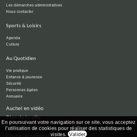
Les démarches administratives
Nous contacter
Sports & Loisirs
Agenda
Culture
Au Quotidien
Vie pratique
Enfance & jeunesse
Sécurité
Personnes âgées
Annuaire
Auchel en vidéo
Plan de la ville
En poursuivant votre navigation sur ce site, vous acceptez
Mentions légales
l’utilisation de cookies pour réaliser des statistiques de
visites.
Valider
Charte de modération Facebook