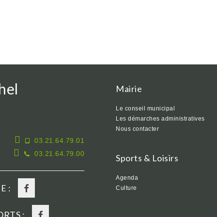
hel
Mairie
Le conseil municipal
Les démarches administratives
Nous contacter
03.21.64.79.01
03.21.64.79.00
Sports & Loisirs
Agenda
E :
Culture
RTS :