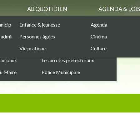
AU QUOTIDIEN
AGENDA & LOIS
unicipaux
Enfance & jeunesse
Marchés Publics
Agenda
Les permanences
administratives
Personnes âgées
Les services municipaux
Cinéma
Sécurité
Vie pratique
Les structures municipales
Culture
Commerces
nicipaux
Les arrêtés préfectoraux
du Maire
Police Municipale