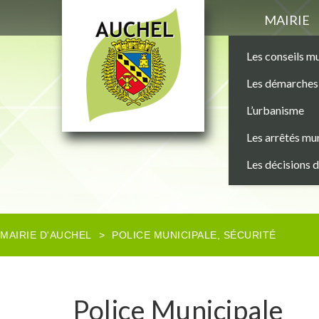
MAIRIE
Les conseils m
Les démarches 
L’urbanisme
Les arrêtés mu
Les décisions 
MAIRIE D'AUCHEL
>
POLICE MUNICIPALE
,
SÉCURITÉ
Police Municipale