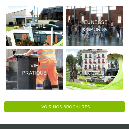
JEUNESSE
CULTURE
& SPORTS
VIE
VIE
PRATIQUE
LOCALE
VOIR NOS BROCHURES