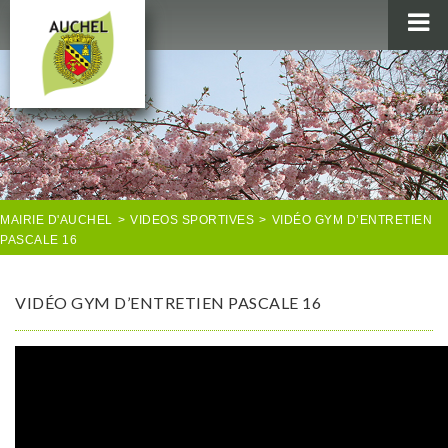
MAIRIE
AU QUOTIDIEN
AGENDA & LOISIRS
AUCHEL EN IMAGES
MAIRIE D'AUCHEL
>
VIDEOS SPORTIVES
>
VIDÉO GYM D’ENTRETIEN
PASCALE 16
VIDÉO GYM D’ENTRETIEN PASCALE 16