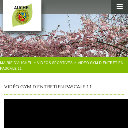
MAIRIE
AU QUOTIDIEN
AGENDA & LOISIRS
AUCHEL EN IMAGES
MAIRIE D'AUCHEL
>
VIDEOS SPORTIVES
>
VIDÉO GYM D’ENTRETIEN
PASCALE 11
VIDÉO GYM D’ENTRETIEN PASCALE 11