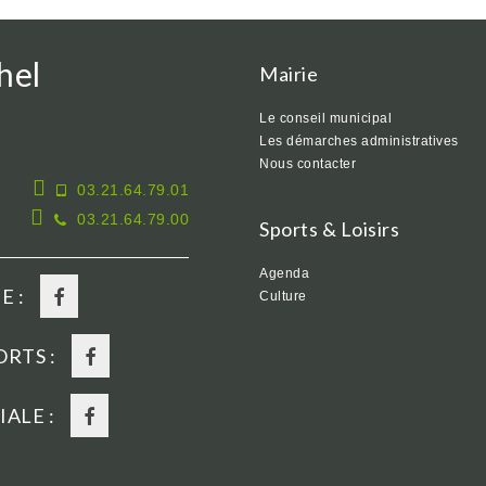
hel
Mairie
Le conseil municipal
Les démarches administratives
Nous contacter
03.21.64.79.01
03.21.64.79.00
Sports & Loisirs
Agenda
E :
Culture
RTS :
ALE :