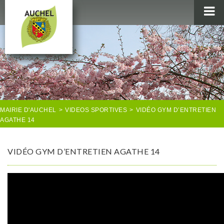
MAIRIE
AU QUOTIDIEN
AGENDA & LOISIRS
AUCHEL EN IMAGES
MAIRIE D'AUCHEL
>
VIDEOS SPORTIVES
>
VIDÉO GYM D’ENTRETIEN
AGATHE 14
VIDÉO GYM D’ENTRETIEN AGATHE 14