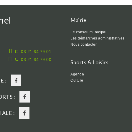
hel
Mairie
Le conseil municipal
Les démarches administratives
Nous contacter
03.21.64.79.01
03.21.64.79.00
Sports & Loisirs
Agenda
E :
Culture
RTS :
ALE :