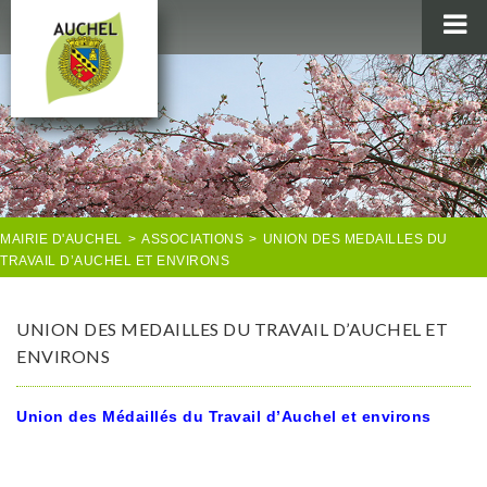
MAIRIE
AU QUOTIDIEN
AGENDA & LOISIRS
AUCHEL EN IMAGES
MAIRIE D'AUCHEL
>
ASSOCIATIONS
>
UNION DES MEDAILLES DU
TRAVAIL D’AUCHEL ET ENVIRONS
UNION DES MEDAILLES DU TRAVAIL D’AUCHEL ET
ENVIRONS
Union des Médaillés du Travail d’Auchel et environs