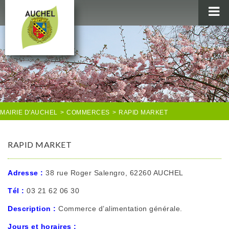
MAIRIE
AU QUOTIDIEN
AGENDA & LOISIRS
AUCHEL EN IMAGES
MAIRIE D'AUCHEL
>
COMMERCES
>
RAPID MARKET
RAPID MARKET
Adresse :
38 rue Roger Salengro, 62260 AUCHEL
Tél :
03 21 62 06 30
Description :
Commerce d’alimentation générale.
Jours et horaires :