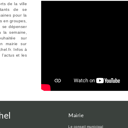
s de la ville
itants de se
saines pour la
es en groupes,
en se dépenser
à la semaine,
uhaitée sur
n mairie sur
el.fr. Infos à
l’actus et les
hel
Mairie
Le conseil municipal