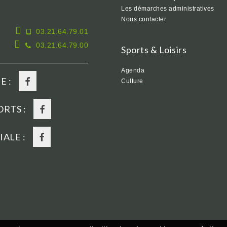
Les démarches administratives
Nous contacter
03.21.64.79.01
03.21.64.79.00
Sports & Loisirs
Agenda
E :
Culture
RTS :
ALE :