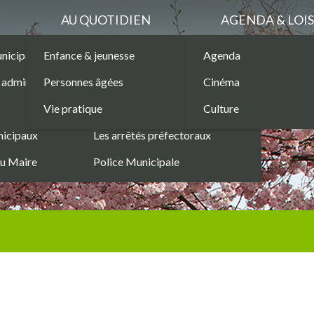
AU QUOTIDIEN
AGENDA & LOIS
unicipaux
Enfance & jeunesse
Marchés Publics
Agenda
Les permanences
administratives
Personnes âgées
Les services municipaux
Cinéma
Sécurité
Vie pratique
Les structures municipales
Culture
Commerces
nicipaux
Les arrêtés préfectoraux
du Maire
Police Municipale