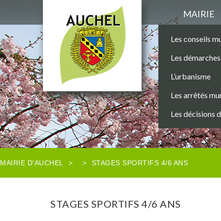
MAIRIE
Les conseils m
Les démarches 
L’urbanisme
Les arrêtés mu
Les décisions 
MAIRIE D'AUCHEL
>
>
STAGES SPORTIFS 4/6 ANS
STAGES SPORTIFS 4/6 ANS