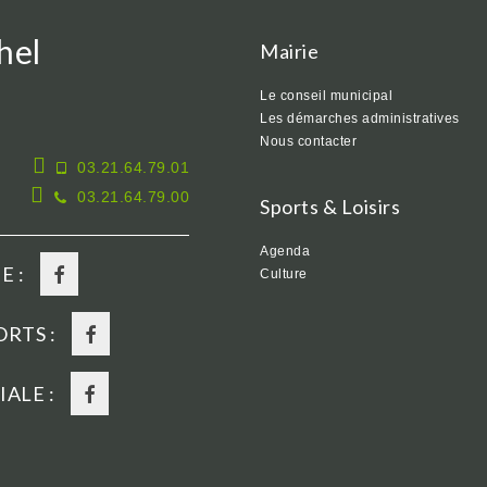
hel
Mairie
Le conseil municipal
Les démarches administratives
Nous contacter
03.21.64.79.01
03.21.64.79.00
Sports & Loisirs
Agenda
E :
Culture
RTS :
ALE :