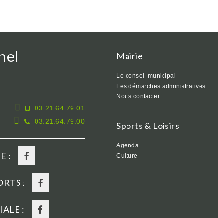
hel
Mairie
Le conseil municipal
Les démarches administratives
Nous contacter
03.21.64.79.01
03.21.64.79.00
Sports & Loisirs
Agenda
E :
Culture
RTS :
ALE :