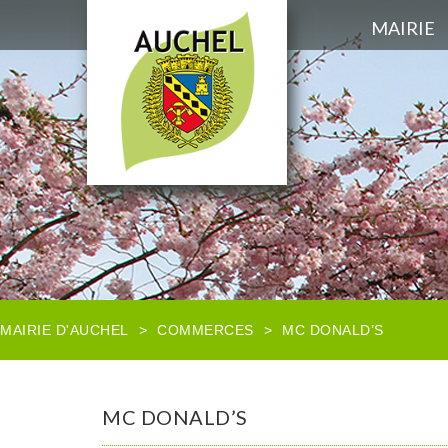
MAIRIE
MAIRIE D'AUCHEL
>
COMMERCES
>
MC DONALD’S
MC DONALD’S