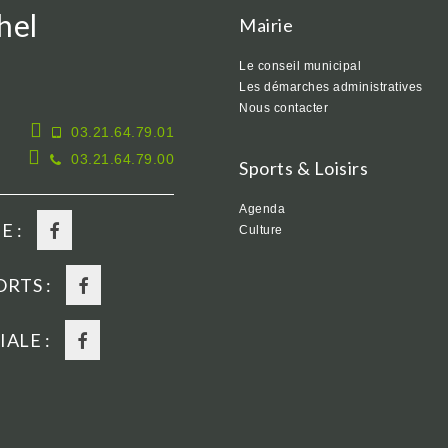
hel
Mairie
Le conseil municipal
Les démarches administratives
Nous contacter
03.21.64.79.01
03.21.64.79.00
Sports & Loisirs
Agenda
E :
Culture
RTS :
ALE :