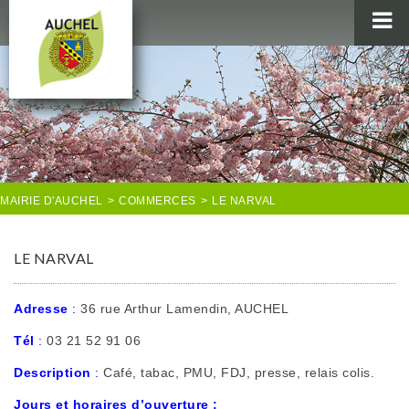
MAIRIE
AU QUOTIDIEN
AGENDA & LOISIRS
AUCHEL EN IMAGES
MAIRIE D'AUCHEL
>
COMMERCES
>
LE NARVAL
LE NARVAL
Adresse
:
36 rue Arthur Lamendin, AUCHEL
Tél
:
03 21 52 91 06
Description
:
Café, tabac, PMU, FDJ, presse, relais colis.
Jours et horaires d’ouverture :