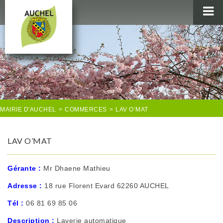
MAIRIE
AU QUOTIDIEN
AGENDA & LOISIRS
AUCHEL EN IMAGES
MAIRIE D'AUCHEL
>
COMMERCES
>
LAV O’MAT
LAV O’MAT
Gérante
:
Mr Dhaene Mathieu
Adresse
:
18 rue Florent Evard 62260 AUCHEL
Tél
:
06 81 69 85 06
Description
:
Laverie automatique