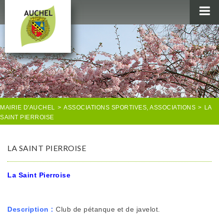
MAIRIE
AU QUOTIDIEN
AGENDA & LOISIRS
AUCHEL EN IMAGES
MAIRIE D'AUCHEL
>
ASSOCIATIONS SPORTIVES
,
ASSOCIATIONS
>
LA
SAINT PIERROISE
LA SAINT PIERROISE
La Saint Pierroise
Description :
Club de pétanque et de javelot.