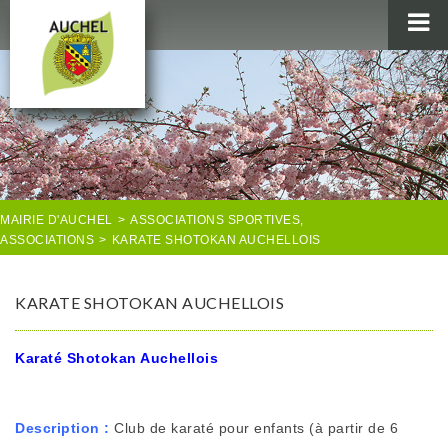
MAIRIE
AU QUOTIDIEN
AGENDA & LOISIRS
AUCHEL EN IMAGES
MAIRIE D'AUCHEL
>
ASSOCIATIONS SPORTIVES
,
ASSOCIATIONS
>
KARATE SHOTOKAN AUCHELLOIS
KARATE SHOTOKAN AUCHELLOIS
Karaté Shotokan Auchellois
Description :
Club de karaté pour enfants (à partir de 6