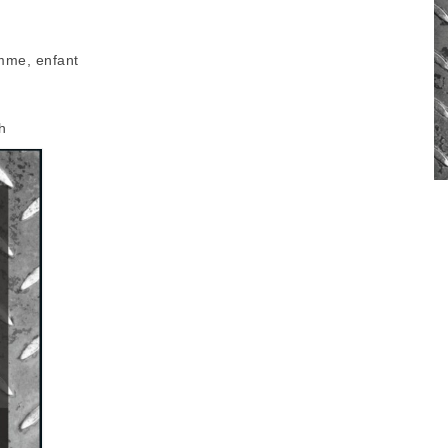
mme, enfant
h