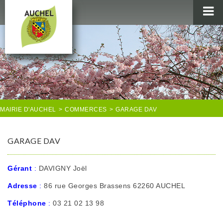
MAIRIE
AU QUOTIDIEN
AGENDA & LOISIRS
AUCHEL EN IMAGES
MAIRIE D'AUCHEL
>
COMMERCES
>
GARAGE DAV
GARAGE DAV
Gérant
:
DAVIGNY Joël
Adresse
:
86 rue Georges Brassens 62260 AUCHEL
Téléphone
:
03 21 02 13 98