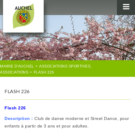
MAIRIE
AU QUOTIDIEN
AGENDA & LOISIRS
AUCHEL EN IMAGES
MAIRIE D'AUCHEL
>
ASSOCIATIONS SPORTIVES
,
ASSOCIATIONS
>
FLASH 226
FLASH 226
Flash 226
Description :
Club de danse moderne et Street Dance, pour
enfants à partir de 3 ans et pour adultes.