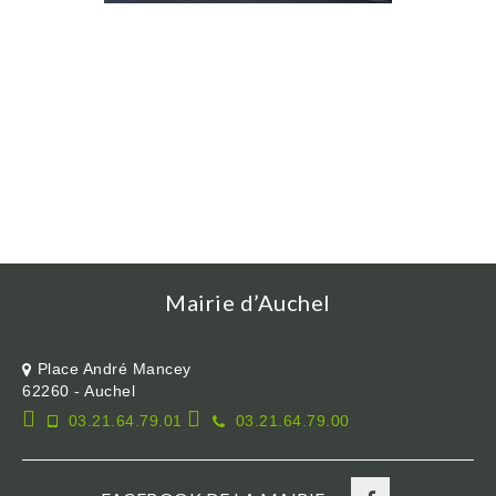
Mairie d’Auchel
Place André Mancey
62260 - Auchel
03.21.64.79.01
03.21.64.79.00