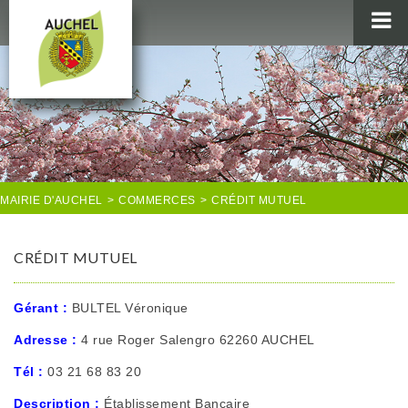
MAIRIE
AU QUOTIDIEN
AGENDA & LOISIRS
AUCHEL EN IMAGES
MAIRIE D'AUCHEL
>
COMMERCES
>
CRÉDIT MUTUEL
CRÉDIT MUTUEL
Gérant :
BULTEL Véronique
Adresse :
4 rue Roger Salengro 62260 AUCHEL
Tél :
03 21 68 83 20
Description :
Établissement Bancaire