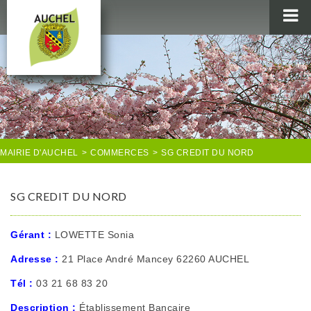
MAIRIE
AU QUOTIDIEN
AGENDA & LOISIRS
AUCHEL EN IMAGES
MAIRIE D'AUCHEL
>
COMMERCES
>
SG CREDIT DU NORD
SG CREDIT DU NORD
Gérant :
LOWETTE Sonia
Adresse :
21 Place André Mancey 62260 AUCHEL
Tél :
03 21 68 83 20
Description :
Établissement Bancaire