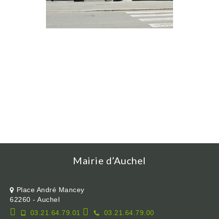
Mairie d’Auchel
Place André Mancey
62260 - Auchel
03.21.64.79.01
03.21.64.79.00