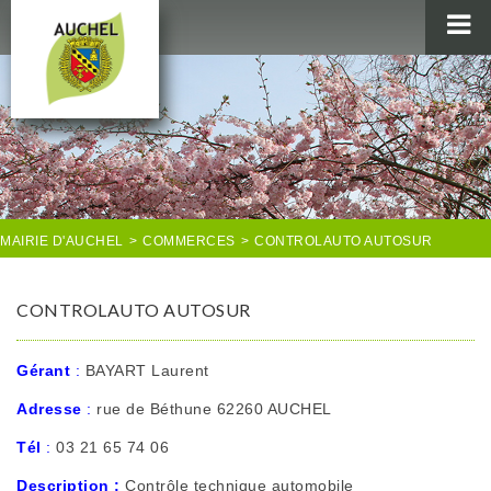
MAIRIE
AU QUOTIDIEN
AGENDA & LOISIRS
AUCHEL EN IMAGES
MAIRIE D'AUCHEL
>
COMMERCES
>
CONTROLAUTO AUTOSUR
CONTROLAUTO AUTOSUR
Gérant
:
BAYART Laurent
Adresse
:
rue de Béthune 62260 AUCHEL
Tél
:
03 21 65 74 06
Description :
Contrôle technique automobile