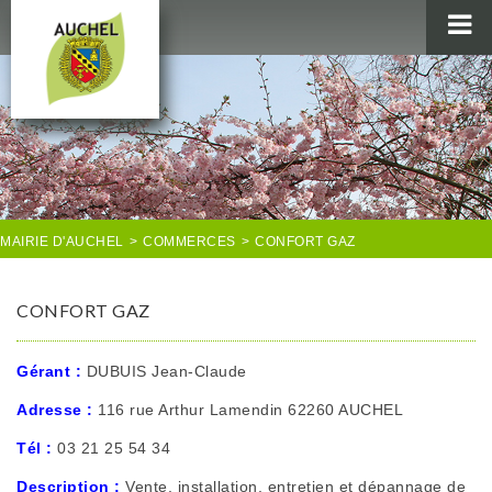
MAIRIE
AU QUOTIDIEN
AGENDA & LOISIRS
AUCHEL EN IMAGES
MAIRIE D'AUCHEL
>
COMMERCES
>
CONFORT GAZ
CONFORT GAZ
Gérant :
DUBUIS Jean-Claude
Adresse :
116 rue Arthur Lamendin 62260 AUCHEL
Tél :
03 21 25 54 34
Description :
Vente, installation, entretien et dépannage de