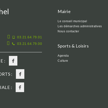
hel
Mairie
Le conseil municipal
Les démarches administratives
Nous contacter
03.21.64.79.01
03.21.64.79.00
Sports & Loisirs
Agenda
E :
Culture
RTS :
ALE :