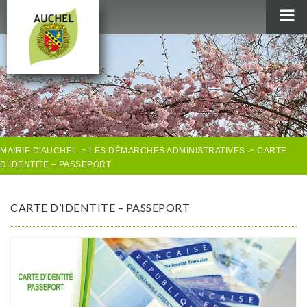
MAIRIE
AU QUOTIDIEN
AGENDA & LOISIRS
AUCHEL EN IMAGES
MAIRIE D'AUCHEL
>
LES DÉMARCHES ADMINISTRATIVES
>
CARTE
D’IDENTITE – PASSEPORT
CARTE D’IDENTITE – PASSEPORT