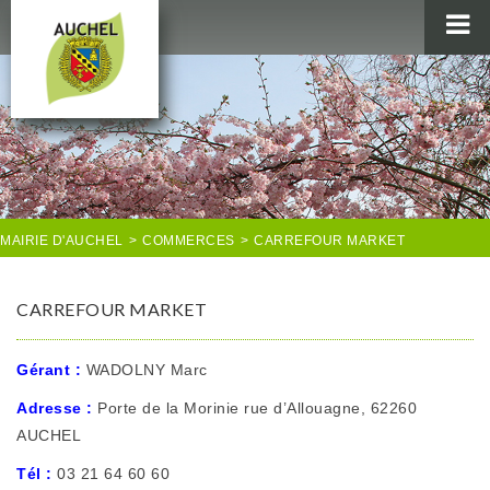
MAIRIE
AU QUOTIDIEN
AGENDA & LOISIRS
AUCHEL EN IMAGES
MAIRIE D'AUCHEL
>
COMMERCES
>
CARREFOUR MARKET
CARREFOUR MARKET
Gérant :
WADOLNY Marc
Adresse :
Porte de la Morinie rue d’Allouagne, 62260
AUCHEL
Tél :
03 21 64 60 60