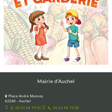
Mairie d’Auchel
Place André Mancey
62260 - Auchel
03.21.64.79.01
03.21.64.79.00