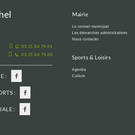
hel
Mairie
Le conseil municipal
Les démarches administratives
Nous contacter
03.21.64.79.01
03.21.64.79.00
Sports & Loisirs
Agenda
E :
Culture
RTS :
ALE :