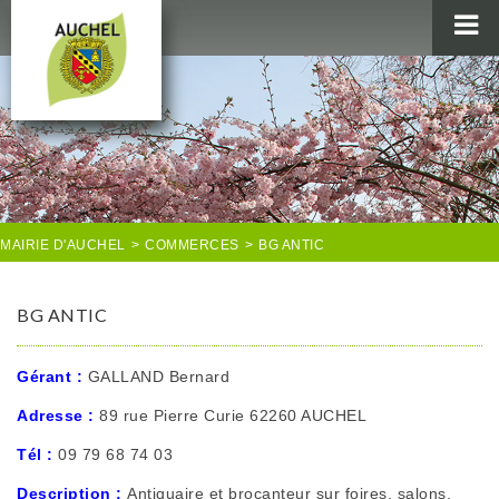
MAIRIE
AU QUOTIDIEN
AGENDA & LOISIRS
AUCHEL EN IMAGES
MAIRIE D'AUCHEL
>
COMMERCES
>
BG ANTIC
BG ANTIC
Gérant :
GALLAND Bernard
Adresse :
89 rue Pierre Curie 62260 AUCHEL
Tél :
09 79 68 74 03
Description :
Antiquaire et brocanteur sur foires, salons,