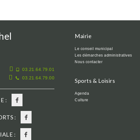
hel
Mairie
Le conseil municipal
Les démarches administratives
Nous contacter
03.21.64.79.01
03.21.64.79.00
Sports & Loisirs
Agenda
E :
Culture
RTS :
ALE :