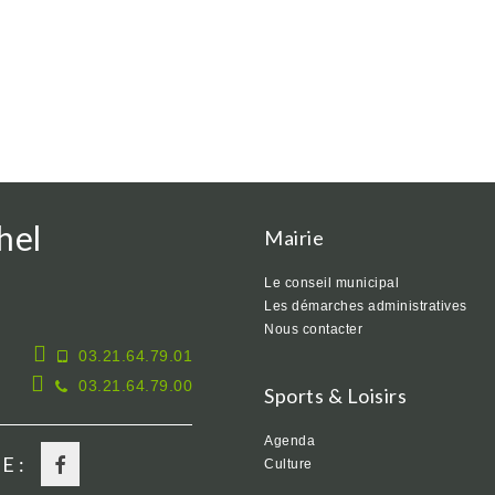
hel
Mairie
Le conseil municipal
Les démarches administratives
Nous contacter
03.21.64.79.01
03.21.64.79.00
Sports & Loisirs
Agenda
E :
Culture