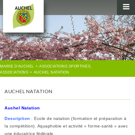
MAIRIE
AU QUOTIDIEN
AGENDA & LOISIRS
AUCHEL EN IMAGES
MAIRIE D'AUCHEL
>
ASSOCIATIONS SPORTIVES
,
ASSOCIATIONS
>
AUCHEL NATATION
AUCHEL NATATION
Auchel Natation
Description
: Ecole de natation (formation et préparation à
la compétition). Aquaphobie et activité « forme-santé » avec
une éducatrice fédérale.