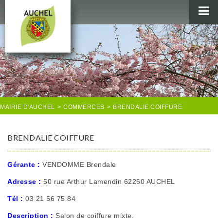
MAIRIE
AU QUOTIDIEN
AGENDA & LOISIRS
AUCHEL EN IMAGES
MAIRIE D'AUCHEL
>
COMMERCES
>
BRENDALIE COIFFURE
BRENDALIE COIFFURE
Gérante :
VENDOMME Brendale
Adresse :
50 rue Arthur Lamendin 62260 AUCHEL
Tél :
03 21 56 75 84
Description :
Salon de coiffure mixte.